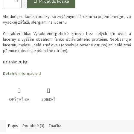
Pridať do košíka
Vhodné pre kone a poníky: so zvýšenými nárokmi na príjem energie, vo
vysokej záťaži, alergiami na lucernu
Charakteristika: Vysokoenergetické krmivo bez celých zŕn ovsa a
lucerny s vyšším obsahom ľahko stráviteľného proteínu. Neobsahuje
lucernu, melasu, celé zrná ovsu (obsahuje ovsené otruby) ani celé zrná
pšenice (obsahuje pšeničné otruby).
Balenie: 20 kg
Detailné informácie
OPÝTAŤ SA
ZDIEĽAŤ
Popis
Podobné (3)
Značka