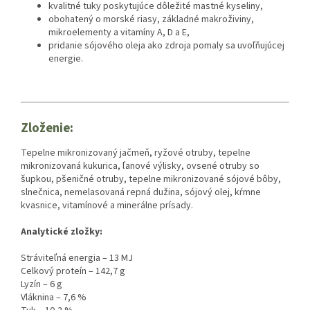
kvalitné tuky poskytujúce dôležité mastné kyseliny,
obohatený o morské riasy, základné makroživiny,
mikroelementy a vitamíny A, D a E,
pridanie sójového oleja ako zdroja pomaly sa uvoľňujúcej
energie.
Zloženie:
Tepelne mikronizovaný jačmeň, ryžové otruby, tepelne
mikronizovaná kukurica, ľanové výlisky, ovsené otruby so
šupkou, pšeničné otruby, tepelne mikronizované sójové bôby,
slnečnica, nemelasovaná repná dužina, sójový olej, kŕmne
kvasnice, vitamínové a minerálne prísady.
Analytické zložky:
Stráviteľná energia – 13 MJ
Celkový proteín – 142,7 g
Lyzín – 6 g
Vláknina – 7,6 %