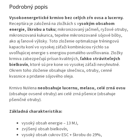
Podrobný popis
Vysokoenergetické krmivo bez celých zŕn ovsa a lucerny.
Receptúra ​​je založená na zložkách s v
ysokým obsahom
energie, škrobu a tuku
; mikronizovaný jačmeň, ryžové otruby,
mikronizovaná kukurica, tepelne mikronizované sójové bôby,
ako aj ľanové výlisky. Toto zloženie optimalizuje tréningovú
kapacitu koní vo vysokej záťaži kombináciou rýchlo sa
uvoľňujúcej energie s energiou pomalého uvoľňovania. Zložky
krmiva zabezpečujú prísun kvalitných,
ľahko stráviteľných
bielkovín
, ktoré sú pre kone vo vysokej záťaži nevyhnutné.
Okrem toho zloženie obsahuje slnečnicu, otruby, cenné
kvasnice a pridanie sójového oleja.
Krmivo NuVena
neobsahuje lucernu, melasu, celé zrná ovsu
(obsahuje ovsené otruby) ani celé zrná pšenice (obsahuje
pšeničné otruby).
Základná charakteristika:
vysoký obsah energie – 13 MJ,
zvýšený obsah bielkovín,
vysoký obsah cukrov ESC + škrobu do 29%,