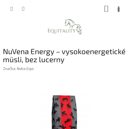
Prejsť
NÁKUP
na
obsah
KOŠÍK
NuVena Energy – vysokoenergetické
müsli, bez lucerny
Značka:
Nuba Equi