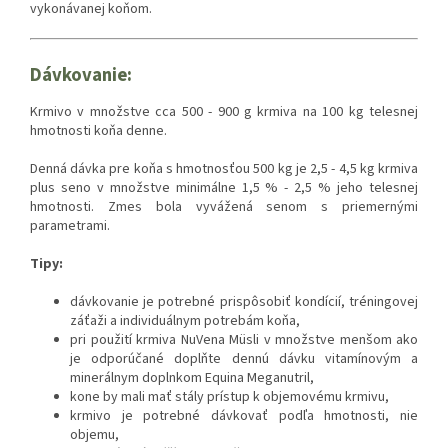
vykonávanej koňom.
Dávkovanie:
Krmivo v množstve cca 500 - 900 g krmiva na 100 kg telesnej
hmotnosti koňa denne.
Denná dávka pre koňa s hmotnosťou 500 kg je 2,5 - 4,5 kg krmiva
plus seno v množstve minimálne 1,5 % - 2,5 % jeho telesnej
hmotnosti. Zmes bola vyvážená senom s priemernými
parametrami.
Tipy:
dávkovanie je potrebné prispôsobiť kondícií, tréningovej
záťaži a individuálnym potrebám koňa,
pri použití krmiva NuVena Müsli v množstve menšom ako
je odporúčané doplňte dennú dávku vitamínovým a
minerálnym doplnkom Equina Meganutril,
kone by mali mať stály prístup k objemovému krmivu,
krmivo je potrebné dávkovať podľa hmotnosti, nie
objemu,