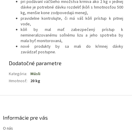
pri podávaní väčšieho množstva krmiva ako 2 kg v jednej
dávke je potrebné dávku rozdeliť (kôň s hmotnosťou 500
kg, menšie kone zodpovedajú menej),
pravidelne kontrolujte, či má váš kôň prístup k pitnej
vode,
kôň by mal mať zabezpečený prístup k
nemineralizovanému soľnému lizu a jeho spotreba by
mala byť monitorovaná,
nové produkty by sa mali do kŕmnej dávky
zavádzať postupne.
Dodatočné parametre
Kategória
:
Müsli
Hmotnosť
:
20 kg
Z
á
p
ä
Informácie pre vás
t
O nás
i