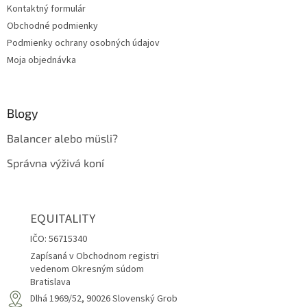
Kontaktný formulár
e
Obchodné podmienky
Podmienky ochrany osobných údajov
Moja objednávka
Blogy
Balancer alebo müsli?
Správna výživá koní
EQUITALITY
IČO: 56715340
Zapísaná v Obchodnom registri
vedenom Okresným súdom
Bratislava
Dlhá 1969/52, 90026 Slovenský Grob