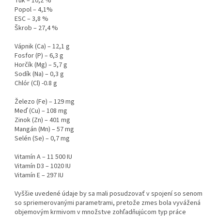
Tuk – 10,2 %
Popol – 4,1%
ESC – 3,8 %
Škrob – 27,4 %
Vápnik (Ca) – 12,1 g
Fosfor (P) – 6,3 g
Horčík (Mg) – 5,7 g
Sodík (Na) – 0,3 g
Chlór (Cl) -0.8 g
Železo (Fe) – 129 mg
Meď (Cu) – 108 mg
Zinok (Zn) – 401 mg
Mangán (Mn) – 57 mg
Selén (Se) – 0,7 mg
Vitamín A – 11 500 IU
Vitamín D3 – 1020 IU
Vitamín E – 297 IU
Vyššie uvedené údaje by sa mali posudzovať v spojení so senom
so spriemerovanými parametrami, pretože zmes bola vyvážená
objemovým krmivom v množstve zohľadňujúcom typ práce