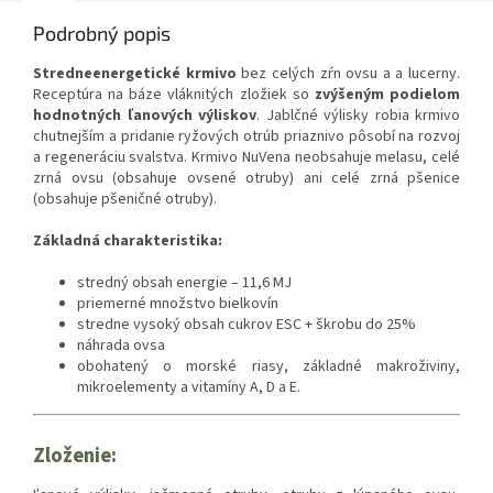
Podrobný popis
Stredneenergetické krmivo
bez celých zŕn ovsu a a lucerny.
Receptúra ​​na báze vláknitých zložiek so
zvýšeným podielom
hodnotných ľanových výliskov
. Jablčné výlisky robia krmivo
chutnejším a pridanie ryžových otrúb priaznivo pôsobí na rozvoj
a regeneráciu svalstva. Krmivo NuVena neobsahuje melasu, celé
zrná ovsu (obsahuje ovsené otruby) ani celé zrná pšenice
(obsahuje pšeničné otruby).
Základná charakteristika:
stredný obsah energie – 11,6 MJ
priemerné množstvo bielkovín
stredne vysoký obsah cukrov ESC + škrobu do 25%
náhrada ovsa
obohatený o morské riasy, základné makroživiny,
mikroelementy a vitamíny A, D a E.
Zloženie: