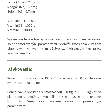
Zinok (Zn) – 402 mg
Mangán (Mn) – 57 mg
Selén (Se) – 0,7 mg
Vitamín A – 10 900 IU
Vitamín D3 – 1020 IU
Vitamín E – 204 IU
Vyššie uvedené údaje by sa mali posudzovať v spojení so senom
so spriemerovanými parametrami, pretože zmes bola vyvážená
objemovým krmivom v množstve zohľadňujúcom typ práce
vykonávanej koňom.
Dávkovanie:
Krmivo v množstve cca 400 - 700 g krmiva na 100 kg telesnej
hmotnosti koňa denne.
Denná dávka pre koňa s hmotnosťou 500 kg je 2 - 3,5 kg krmiva
plus seno v množstve minimálne 1,5 % - 2,5 % jeho telesnej
hmotnosti. Zmes bola vyvážená senom s priemernými
parametrami.