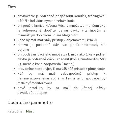
Tipy:
dávkovanie je potrebné prispôsobiť kondícií, tréningovej
záťaži a individuálnym potrebám koňa
pri použití krmiva NuVena Müsli v množstve menšom ako
je odporúčané doplňte dennú dávku vitamínovým a
minerálnym doplnkom Equina Meganutril
kone by mali mať stály prístup k objemovému krmivu
krmivo je potrebné dávkovať podľa hmotnosti, nie
objemu
pri podávaní väčšieho množstva krmiva ako 2 kg v jednej
dávke je potrebné dávku rozdeliť (kôň s hmotnosťou 500
kg, menšie kone zodpovedajú menej)
pravidelne kontrolujte, či má váš kôň prístup k pitnej vode
kôň by mal mať zabezpečený prístup k
nemineralizovanému soľnému lizu a jeho spotreba by
mala byť monitorovaná
nové produkty by sa mali do kŕmnej dávky
zavádzať postupne
Dodatočné parametre
Kategória
:
Müsli