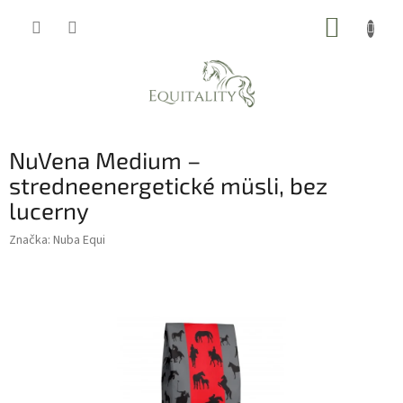
Prejsť
NÁKUP
na
obsah
KOŠÍK
NuVena Medium –
stredneenergetické müsli, bez
lucerny
Značka:
Nuba Equi