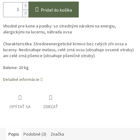
Pridať do košíka
Vhodné pre kone a poníky: so strednými nárokmi na energiu,
alergickými na lucernu, náhrada ovsa
Charakteristika: Stredneenergetické krmivo bez celých zŕn ovsa a
lucerny. Neobsahuje melasu, celé zrná ovsu (obsahuje ovsené otruby)
ani celé zrná pšenice (obsahuje pšeničné otruby).
Balenie: 20 kg
Detailné informácie
OPÝTAŤ SA
ZDIEĽAŤ
Popis
Podobné (3)
Značka