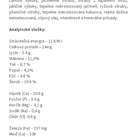
Ľanové výlisky, jačmenné otruby, otruby z lúpaného ovsu,
jablčné výlisky, tepelne mikronizovaný jačmeň, ryžové otruby,
pšeničné otruby, tepelne mikronizovaná kukurica, repná dužina
nemelasovaná, sójový olej, vitamínové a minerálne prísady.
Analytické zložky:
Stráviteľná energia – 11.6 MJ
Celkový proteín – 144 g
Lyzín – 5.4 g
Vláknina – 11,5%
Tuk – 6,7 %
Popol – 4,1%
ESC – 4.8 %
Škrob – 19.8 %
Vápnik (Ca) – 10.6 g
Fosfor (P) – 5.6 g
Horčík (Mg) – 4,1 g
Sodík (Na) – 0,4 g
Chlór (Cl) -0.8 g
Železo (Fe) – 157 mg
Meď (Cu) – 108