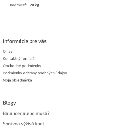
Hmotnosť
:
20 kg
Z
á
p
ä
Informácie pre vás
t
O nás
i
Kontaktný formulár
e
Obchodné podmienky
Podmienky ochrany osobných údajov
Moja objednávka
Blogy
Balancer alebo müsli?
Správna výživá koní