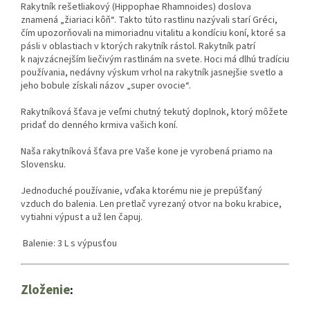
Rakytník rešetliakový (Hippophae Rhamnoides) doslova
znamená „žiariaci kôň“. Takto túto rastlinu nazývali starí Gréci,
čím upozorňovali na mimoriadnu vitalitu a kondíciu koní, ktoré sa
pásli v oblastiach v ktorých rakytník rástol. Rakytník patrí
k najvzácnejším liečivým rastlinám na svete. Hoci má dlhú tradíciu
používania, nedávny výskum vrhol na rakytník jasnejšie svetlo a
jeho bobule získali názov „super ovocie“.
Rakytníková šťava je veľmi chutný tekutý doplnok, ktorý môžete
pridať do denného krmiva vašich koní.
Naša rakytníková šťava pre Vaše kone je vyrobená priamo na
Slovensku.
Jednoduché používanie, vďaka ktorému nie je prepúšťaný
vzduch do balenia. Len pretlač vyrezaný otvor na boku krabice,
vytiahni výpust a už len čapuj.
Balenie: 3 L s výpusťou
Zloženie
: