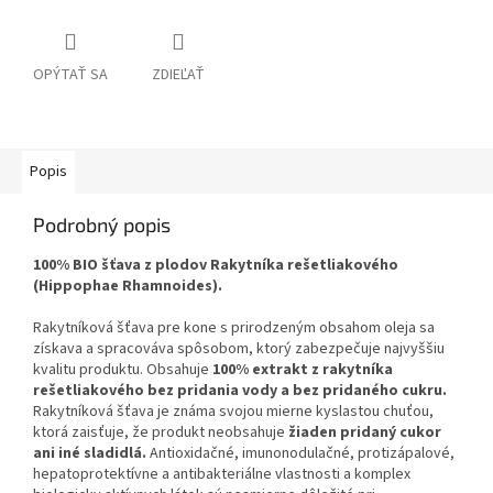
OPÝTAŤ SA
ZDIEĽAŤ
Popis
Podrobný popis
100% BIO šťava z plodov Rakytníka rešetliakového
(Hippophae Rhamnoides).
Rakytníková šťava pre kone s prirodzeným obsahom oleja sa
získava a spracováva spôsobom, ktorý zabezpečuje najvyššiu
kvalitu produktu. Obsahuje
100% extrakt z rakytníka
rešetliakového bez pridania vody a bez pridaného cukru.
Rakytníková šťava je známa svojou mierne kyslastou chuťou,
ktorá zaisťuje, že produkt neobsahuje
žiaden pridaný cukor
ani iné sladidlá.
Antioxidačné, imunonodulačné, protizápalové,
hepatoprotektívne a antibakteriálne vlastnosti a komplex