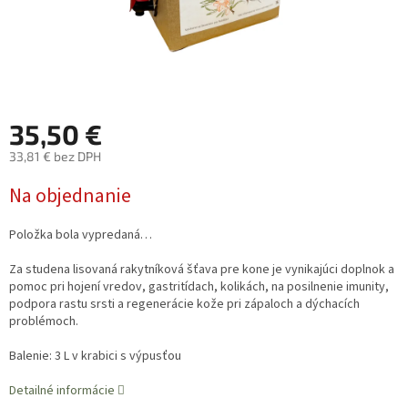
35,50 €
33,81 € bez DPH
Jednotková
Na objednanie
cena:
Položka bola vypredaná…
Za studena lisovaná rakytníková šťava pre kone je vynikajúci doplnok a
pomoc pri hojení vredov, gastritídach, kolikách, na posilnenie imunity,
podpora rastu srsti a regenerácie kože pri zápaloch a dýchacích
problémoch.
Balenie: 3 L v krabici s výpusťou
Detailné informácie