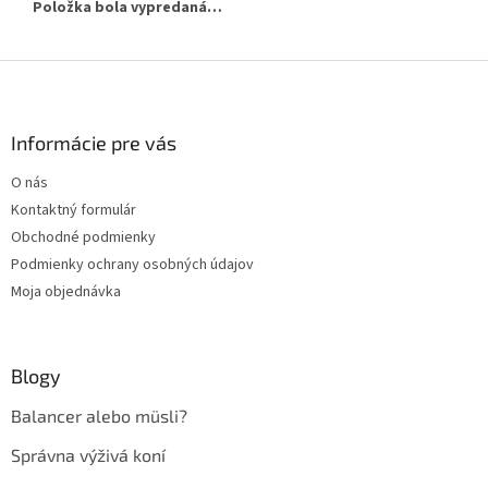
Položka bola vypredaná…
Z
á
p
ä
Informácie pre vás
t
O nás
i
Kontaktný formulár
e
Obchodné podmienky
Podmienky ochrany osobných údajov
Moja objednávka
Blogy
Balancer alebo müsli?
Správna výživá koní