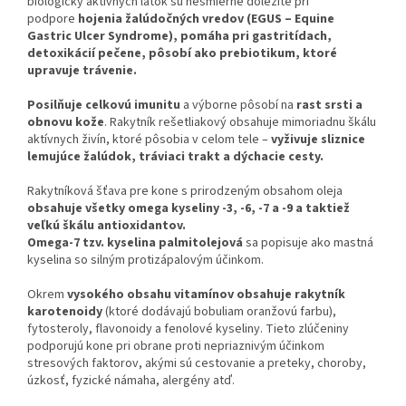
biologicky aktívnych látok sú nesmierne dôležité pri
podpore
hojenia žalúdočných vredov (EGUS – Equine
Gastric Ulcer Syndrome), pomáha pri gastritídach,
detoxikácií pečene, pôsobí ako prebiotikum, ktoré
upravuje trávenie.
Posilňuje celkovú imunitu
a výborne pôsobí na
rast srsti a
obnovu kože
. Rakytník rešetliakový obsahuje mimoriadnu škálu
aktívnych živín, ktoré pôsobia v celom tele –
vyživuje sliznice
lemujúce žalúdok, tráviaci trakt a dýchacie cesty.
Rakytníková šťava pre kone s prirodzeným obsahom oleja
obsahuje všetky omega kyseliny -3, -6, -7 a -9 a taktiež
veľkú škálu antioxidantov.
Omega-7 tzv. kyselina palmitolejová
sa popisuje ako mastná
kyselina so silným protizápalovým účinkom.
Okrem
vysokého obsahu vitamínov obsahuje rakytník
karotenoidy
(ktoré dodávajú bobuliam oranžovú farbu),
fytosteroly, flavonoidy a fenolové kyseliny. Tieto zlúčeniny
podporujú kone pri obrane proti nepriaznivým účinkom
stresových faktorov, akými sú cestovanie a preteky, choroby,
úzkosť, fyzické námaha, alergény atď.