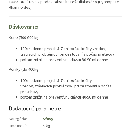
100% BIO šťava z plodov rakytníka rešetliakového (Hyphophae
Rhamnoides)
Dávkovanie:
Kone (500-600 kg):
180 ml denne prvých 5-7 dní počas liečby vredov,
tráviacich problémov, pri cestovaní a počas pretekov,
potom znížiť na preventívnu dávku 80-90 ml denne
Poníky (do 400kg):
100 ml denne prvých 5-7 dní počas liečby
vredov, tráviacich problémov, pri cestovaní a počas
pretekov,
potom znížiť na preventívnu dávku 40-50 ml denne
Dodatočné parametre
Kategória
:
Šťavy
Hmotnosť
:
3 kg