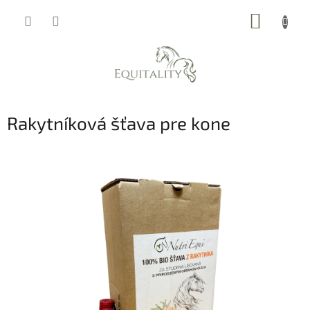
Prejsť
NÁKUP
na
obsah
KOŠÍK
Rakytníková šťava pre kone