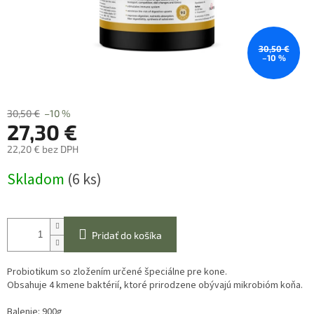
30,50 €
–10 %
30,50 €
–10 %
27,30 €
22,20 € bez DPH
Jednotková
Skladom
(6 ks)
cena:
Pridať do košíka
Probiotikum so zložením určené špeciálne pre kone.
Obsahuje 4 kmene baktérií, ktoré prirodzene obývajú mikrobióm koňa.
Balenie: 900g