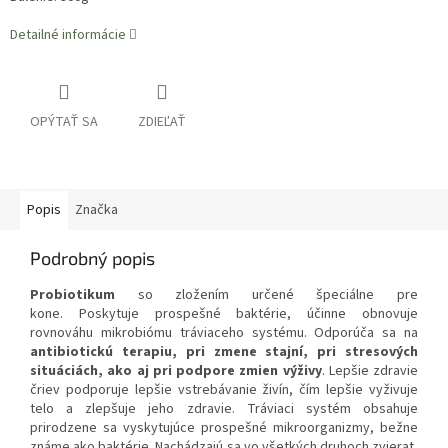
Detailné informácie
OPÝTAŤ SA
ZDIEĽAŤ
Popis
Značka
Podrobný popis
Probiotikum
so zložením určené špeciálne pre
kone. Poskytuje prospešné baktérie, účinne obnovuje
rovnováhu mikrobiómu tráviaceho systému. Odporúča sa na
antibiotickú terapiu, pri zmene stajní, pri stresových
situáciách, ako aj pri podpore zmien výživy
. Lepšie zdravie
čriev podporuje lepšie vstrebávanie živín, čím lepšie vyživuje
telo a zlepšuje jeho zdravie. Tráviaci systém obsahuje
prirodzene sa vyskytujúce prospešné mikroorganizmy, bežne
známe ako baktérie. Nachádzajú sa vo všetkých druhoch zvierat,