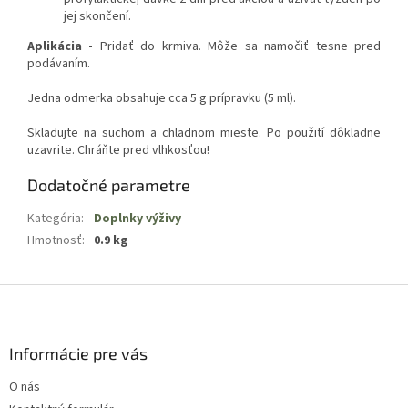
jej skončení.
Aplikácia -
Pridať do krmiva. Môže sa namočiť tesne pred
podávaním.
Jedna odmerka obsahuje cca 5 g prípravku (5 ml).
Skladujte na suchom a chladnom mieste. Po použití dôkladne
uzavrite. Chráňte pred vlhkosťou!
Dodatočné parametre
Kategória
:
Doplnky výživy
Hmotnosť
:
0.9 kg
Z
á
p
ä
Informácie pre vás
t
O nás
i