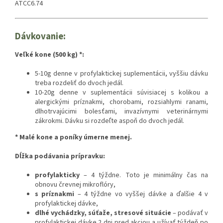
ATCC6.74
Dávkovanie:
Veľké kone (500 kg) *:
5-10g denne v profylaktickej suplementácii, vyššiu dávku
treba rozdeliť do dvoch jedál.
10-20g denne v suplementácii súvisiacej s kolikou a
alergickými príznakmi, chorobami, rozsiahlymi ranami,
dlhotrvajúcimi bolesťami, invazívnymi veterinárnymi
zákrokmi. Dávku si rozdeľte aspoň do dvoch jedál.
* Malé kone a poníky úmerne menej.
Dĺžka podávania prípravku:
profylakticky
– 4 týždne. Toto je minimálny čas na
obnovu črevnej mikroflóry,
s príznakmi
– 4 týždne vo vyššej dávke a ďalšie 4 v
profylaktickej dávke,
dlhé vychádzky, súťaže, stresové situácie
– podávať v
profylaktickej dávke 2 dni pred akciou a užívať týždeň po