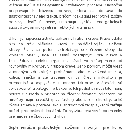
vrátane ľudí, a sú nevyhnutné v tráviacom procese. Čiastočne
prispievajú k tráveniu potravy, ktorá sa dostáva do
gastrointestinálneho traktu, pričom rozkladajú jednotlivé zložky
potravy. Uvoľňujú živiny, umožňujú syntézu energetických
substrátov, aminokyselín a niektorých vitamínov.
U koní je najväčšia aktivita baktérií v hrubom čreve. Práve vďaka
nim sa trávi vláknina, ktorá je najdôležitejšou zložkou
stravy. Živiny sa potom vstrebávajú cez črevné steny do
krvného obehu, kde sa stanú dostupnými pre bunky v
tele. Zdravie celého organizmu závisí vo veľkej miere od
rovnováhy mikroflóry v hrubom čreve. Jeho poruchy môžu viesť
k mnohým zdravotným problémom, ako je znížená imunita,
kolika, hnačka a zlé trávenie krmiva. Črevná mikroflóra je
premenlivá a ovplyvňuje ju mnoho faktorov. V črevách sú
„prospešné“ a patogénne baktérie. Ich podiel sa neustále mení,
neustále súperia o priestor na život v črevnom priestore. Na
mikróby majú najväčší vplyv faktory ako stres, choroby, príliš
rýchle zmeny v potrave, ako aj antibiotická terapia, ktorá znižuje
počet prospešných baktérií. To vytvára priaznivé podmienky
pre množenie škodlivých druhov.
Suplementácia probiotickým zložením vhodným pre kone,