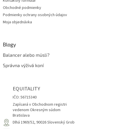
Kontaktný formulár
e
Obchodné podmienky
Podmienky ochrany osobných údajov
Moja objednávka
Blogy
Balancer alebo müsli?
Správna výživá koní
EQUITALITY
IČO: 56715340
Zapísaná v Obchodnom registri
vedenom Okresným súdom
Bratislava
Dlhá 1969/52, 90026 Slovenský Grob