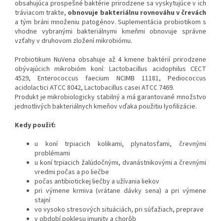
obsahujúca prospešné baktérie prirodzene sa vyskytujúce v ich
tráviacom trakte,
obnovuje bakteriálnu rovnováhu v črevách
a tým bráni množeniu patogénov. Suplementácia probiotikom s
vhodne vybranými bakteriálnymi kmeňmi obnovuje správne
vzťahy v druhovom zložení mikrobiómu.
Probiotikum NuVena obsahuje až 4 kmene baktérií prirodzene
obývajúcich mikrobióm koní: Lactobacillus acidophilus CECT
4529, Enterococcus faecium NCIMB 11181, Pediococcus
acidolactici ATCC 8042, Lactobacillus casei ATCC 7469.
Produkt je mikrobiologicky stabilný a má garantované množstvo
jednotlivých bakteriálnych kmeňov vďaka použitiu lyofilizácie.
Kedy použiť:
u koní trpiacich kolikami, plynatosťami, črevnými
problémami
u koní trpiacich žalúdočnými, dvanástnikovými a črevnými
vredmi počas a po liečbe
počas antibiotickej liečby a užívania liekov
pri výmene krmiva (vrátane dávky sena) a pri výmene
stajní
vo vysoko stresových situáciách, pri súťažiach, preprave
v období poklesu imunity a chorôb