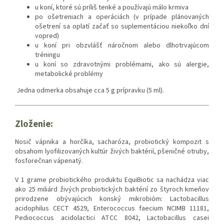
u koní, ktoré sú príliš tenké a používajú málo krmiva
po ošetreniach a operáciách (v prípade plánovaných
ošetrení sa oplatí začať so suplementáciou niekoľko dní
vopred)
u koní pri obzvlášť náročnom alebo dlhotrvajúcom
tréningu
u koní so zdravotnými problémami, ako sú alergie,
metabolické problémy
Jedna odmerka obsahuje cca 5 g prípravku (5 ml).
Zloženie:
Nosič vápnika a horčíka, sacharóza, probiotický kompozit s
obsahom lyofilizovaných kultúr živých baktérií, pšeničné otruby,
fosforečnan vápenatý.
V 1 grame probiotického produktu EquiBiotic sa nachádza viac
ako 25 miliárd živých probiotických baktérií zo štyroch kmeňov
prirodzene obývajúcich konský mikrobióm: Lactobacillus
acidophilus CECT 4529, Enterococcus faecium NCIMB 11181,
Pediococcus acidolactici ATCC 8042, Lactobacillus casei