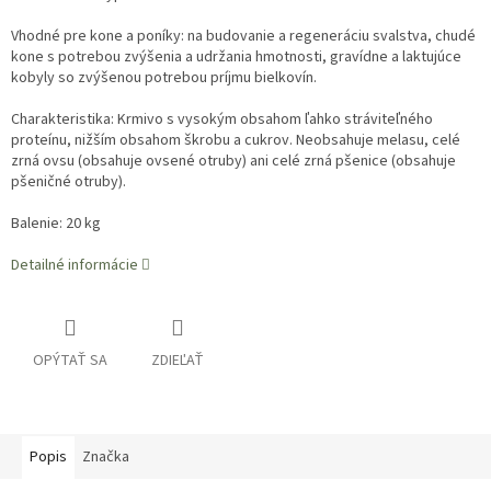
Vhodné pre kone a poníky: na budovanie a regeneráciu svalstva, chudé
kone s potrebou zvýšenia a udržania hmotnosti, gravídne a laktujúce
kobyly so zvýšenou potrebou príjmu bielkovín.
Charakteristika: Krmivo s vysokým obsahom ľahko stráviteľného
proteínu, nižším obsahom škrobu a cukrov. Neobsahuje melasu, celé
zrná ovsu (obsahuje ovsené otruby) ani celé zrná pšenice (obsahuje
pšeničné otruby).
Balenie: 20 kg
Detailné informácie
OPÝTAŤ SA
ZDIEĽAŤ
Popis
Značka