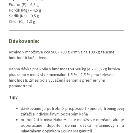
Fosfor (P) – 6,3 g
Horčík (Mg) – 4,5 g
Sodík (Na) – 0,5 g
Chlór (Cl) -1,3 g
Dávkovanie:
Krmivo v množstve cca 500 - 700 g krmiva na 100 kg telesnej
hmotnosti koňa denne.
Denná dávka pre koňa s hmotnosťou 500 kg je 2 - 3,5 kg krmiva
plus seno v množstve minimálne 1,5 % - 2,5 % jeho telesnej
hmotnosti. Zmes bola vyvážená senom s priemernými
parametrami.
Tipy
:
dávkovanie je potrebné prispôsobiť kondícií, tréningovej
záťaži a individuálnym potrebám koňa
pri použití krmiva Nuba Müsli v množstve menšom ako je
odporúčané doplňte dennú dávku vitamínovým a
minerálnym doplnkom Equina Meganutril