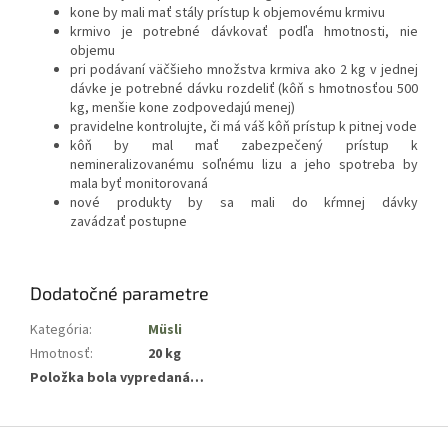
kone by mali mať stály prístup k objemovému krmivu
krmivo je potrebné dávkovať podľa hmotnosti, nie
objemu
pri podávaní väčšieho množstva krmiva ako 2 kg v jednej
dávke je potrebné dávku rozdeliť (kôň s hmotnosťou 500
kg, menšie kone zodpovedajú menej)
pravidelne kontrolujte, či má váš kôň prístup k pitnej vode
kôň by mal mať zabezpečený prístup k
nemineralizovanému soľnému lizu a jeho spotreba by
mala byť monitorovaná
nové produkty by sa mali do kŕmnej dávky
zavádzať postupne
Dodatočné parametre
Kategória
:
Müsli
Hmotnosť
:
20 kg
Položka bola vypredaná…
Z