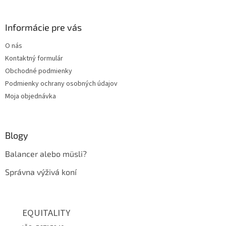
á
p
ä
Informácie pre vás
t
O nás
i
Kontaktný formulár
e
Obchodné podmienky
Podmienky ochrany osobných údajov
Moja objednávka
Blogy
Balancer alebo müsli?
Správna výživá koní
EQUITALITY