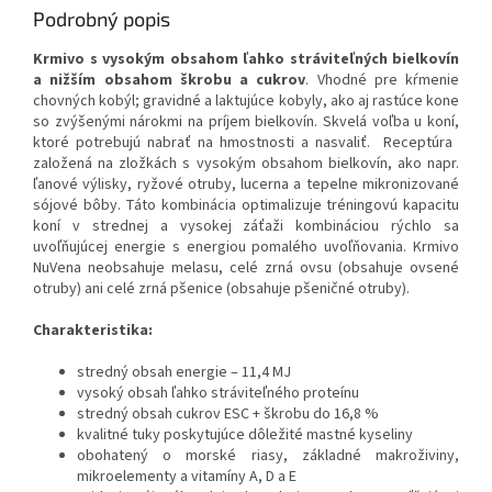
Podrobný popis
Krmivo s vysokým obsahom ľahko stráviteľných bielkovín
a nižším obsahom škrobu a cukrov
. Vhodné pre kŕmenie
chovných kobýl; gravidné a laktujúce kobyly, ako aj rastúce kone
so zvýšenými nárokmi na príjem bielkovín. Skvelá voľba u koní,
ktoré potrebujú nabrať na hmostnosti a nasvaliť. Receptúra ​​
založená na zložkách s vysokým obsahom bielkovín, ako napr.
ľanové výlisky, ryžové otruby, lucerna a tepelne mikronizované
sójové bôby. Táto kombinácia optimalizuje tréningovú kapacitu
koní v strednej a vysokej záťaži kombináciou rýchlo sa
uvoľňujúcej energie s energiou pomalého uvoľňovania. Krmivo
NuVena neobsahuje melasu, celé zrná ovsu (obsahuje ovsené
otruby) ani celé zrná pšenice (obsahuje pšeničné otruby).
Charakteristika:
stredný obsah energie – 11,4 MJ
vysoký obsah ľahko stráviteľného proteínu
stredný obsah cukrov ESC + škrobu do 16,8 %
kvalitné tuky poskytujúce dôležité mastné kyseliny
obohatený o morské riasy, základné makroživiny,
mikroelementy a vitamíny A, D a E