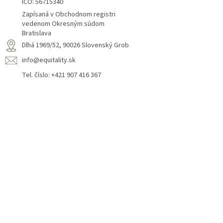
IČO: 56715340
Zapísaná v Obchodnom registri
vedenom Okresným súdom
Bratislava
Dlhá 1969/52, 90026 Slovenský Grob
info@equitality.sk
Tel. číslo: +421 907 416 367