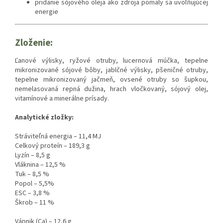
pridanie sójového oleja ako zdroja pomaly sa uvoľňujúcej
energie
Zloženie:
Ľanové výlisky, ryžové otruby, lucernová múčka, tepelne
mikronizované sójové bôby, jablčné výlisky, pšeničné otruby,
tepelne mikronizovaný jačmeň, ovsené otruby so šupkou,
nemelasovaná repná dužina, hrach vločkovaný, sójový olej,
vitamínové a minerálne prísady.
Analytické zložky:
Stráviteľná energia – 11,4 MJ
Celkový proteín – 189,3 g
Lyzín – 8,5 g
Vláknina – 12,5 %
Tuk – 8,5 %
Popol – 5,5%
ESC – 3,8 %
Škrob – 11 %
Vápnik (Ca) – 12,6 g