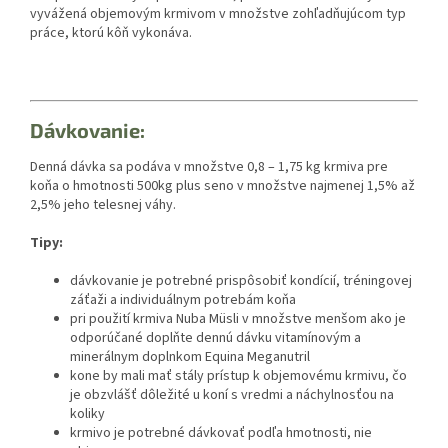
vyvážená objemovým krmivom v množstve zohľadňujúcom typ
práce, ktorú kôň vykonáva.
Dávkovanie:
Denná dávka sa podáva v množstve 0,8 – 1,75 kg krmiva pre
koňa o hmotnosti 500kg plus seno v množstve najmenej 1,5% až
2,5% jeho telesnej váhy.
Tipy:
dávkovanie je potrebné prispôsobiť kondícií, tréningovej
záťaži a individuálnym potrebám koňa
pri použití krmiva Nuba Müsli v množstve menšom ako je
odporúčané doplňte dennú dávku vitamínovým a
minerálnym doplnkom Equina Meganutril
kone by mali mať stály prístup k objemovému krmivu, čo
je obzvlášť dôležité u koní s vredmi a náchylnosťou na
koliky
krmivo je potrebné dávkovať podľa hmotnosti, nie