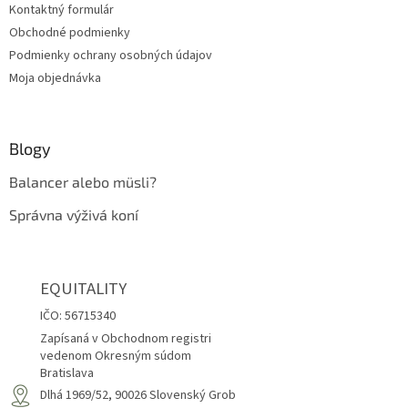
Kontaktný formulár
e
Obchodné podmienky
Podmienky ochrany osobných údajov
Moja objednávka
Blogy
Balancer alebo müsli?
Správna výživá koní
EQUITALITY
IČO: 56715340
Zapísaná v Obchodnom registri
vedenom Okresným súdom
Bratislava
Dlhá 1969/52, 90026 Slovenský Grob