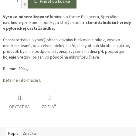
Pridať do košíka
Vysoko mineralizované
krmivo vo forme Balanceru, špeciálne
navrhnuté pre kone a poníky, u ktorých boli
zistené žalúdočné vredy
v pylorickej časti žalúdka.
Charakteristika:
vysoký obsah vlákniny bielkovín a tukov, vysoko
mineralizované, bez celých obilných zŕn, nízky obsah škrobu a cukrov,
prídavok bylín na podporu trávenia, zvýšená hladina pH, podporuje
hojenie vredov, priaznivo pôsobí na mikroflóru čreva
Balenie: 20 kg
Detailné informácie
OPÝTAŤ SA
ZDIEĽAŤ
Popis
Značka