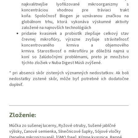
najkvalitnejšie lyofilizované mikroorganizmy s
koncentráciou vhodnou pre tráviaci trakt
koňa. Spoločnosť Biogen je uznávanou značkou na
globálnom trhu, ktorá vykonáva výskumné aktivity
založené na najnovších technológiách
pridanie kvasiniek a probiotík zlepšuje celkový stav
črevnej mikroflóry, výrazne zvyšuje stráviteľnosť
koncentrovaného krmiva a objemového
krmiva. Starostlivosť o mikroflóru je dôležitá najmä u
koní so žalúdočnými problémami, preto je množstvo
týchto zložiek v Nuba Digest Müsli zvýšené.
* pri absencii skôr zistených významných nedostatkov. Ak boli
nedostatky zistené skôr, môže byť potrebné ich dodatočne
doplniť.
Zloženie:
Múčka z
o sušenej lucerny, Ryžové otruby, Sušené jablčné
výlisky, Ľanové semienka, Slnečnicové šupky, Sójové vločky
(tepelne mikronizované) [GMO free], Kŕmne kvasnice, Repné