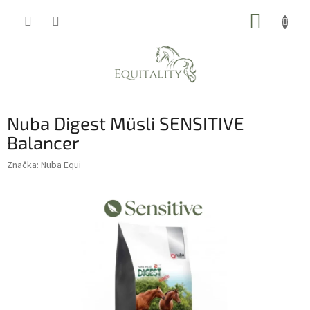
Prejsť
NÁKUP
na
obsah
KOŠÍK
Nuba Digest Müsli SENSITIVE
Balancer
Značka:
Nuba Equi