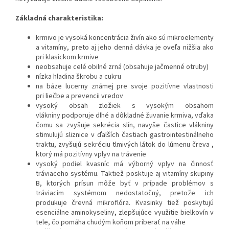
Základná charakteristika:
krmivo je vysoká koncentrácia živín ako sú mikroelementy
a vitamíny, preto aj jeho denná dávka je oveľa nižšia ako
pri klasickom krmive
neobsahuje celé obilné zrná (obsahuje jačmenné otruby)
nízka hladina škrobu a cukru
na báze lucerny známej pre svoje pozitívne vlastnosti
pri liečbe a prevencii vredov
vysoký obsah zložiek s vysokým obsahom
vlákniny podporuje dlhé a dôkladné žuvanie krmiva, vďaka
čomu sa zvyšuje sekrécia slín, navyše častice vlákniny
stimulujú sliznice v ďalších častiach gastrointestinálneho
traktu, zvyšujú sekréciu tlmivých látok do lúmenu čreva ,
ktorý má pozitívny vplyv na trávenie
vysoký podiel kvasníc má výborný vplyv na činnosť
tráviaceho systému. Taktiež posktuje aj vitamíny skupiny
B, ktorých prísun môže byť v prípade problémov s
tráviacim systémom nedostatočný, pretože ich
produkuje črevná mikroflóra. Kvasinky tiež poskytujú
esenciálne aminokyseliny, zlepšujúce využitie bielkovín v
tele, čo pomáha chudým koňom priberať na váhe