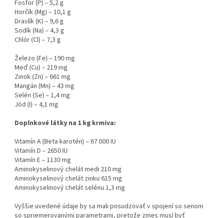
Fosfor (P) – 5,2 g
Horčík (Mg) – 10,1 g
Draslík (K) – 9,6 g
Sodík (Na) – 4,3 g
Chlór (Cl) – 7,3 g
Železo (Fe) – 190 mg
Meď (Cu) – 219 mg
Zinok (Zn) – 661 mg
Mangán (Mn) – 43 mg
Selén (Se) – 1,4 mg
Jód (I) – 4,1 mg
Doplnkové látky na 1 kg krmiva:
Vitamín A (Beta karotén) – 67 000 IU
Vitamín D – 2650 IU
Vitamín E – 1130 mg
Aminokyselinový chelát medi 210 mg
Aminokyselinový chelát zinku 615 mg
Aminokyselinový chelát selénu 1,3 mg
Vyššie uvedené údaje by sa mali posudzovať v spojení so senom
so spriemerovanými parametrami, pretože zmes musí byť