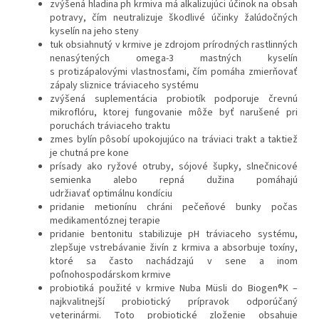
zvýšená hladina ph krmiva má alkalizujúci účinok na obsah
potravy, čím neutralizuje škodlivé účinky žalúdočných
kyselín na jeho steny
tuk obsiahnutý v krmive je zdrojom prírodných rastlinných
nenasýtených omega-3 mastných kyselín
s protizápalovými vlastnosťami, čím pomáha zmierňovať
zápaly sliznice tráviaceho systému
zvýšená suplementácia probiotík podporuje črevnú
mikroflóru, ktorej fungovanie môže byť narušené pri
poruchách tráviaceho traktu
zmes bylín pôsobí upokojujúco na tráviaci trakt a taktiež
je chutná pre kone
prísady ako ryžové otruby, sójové šupky, slnečnicové
semienka alebo repná dužina pomáhajú
udržiavať optimálnu kondíciu
pridanie metionínu chráni pečeňové bunky počas
medikamentóznej terapie
pridanie bentonitu stabilizuje pH tráviaceho systému,
zlepšuje vstrebávanie živín z krmiva a absorbuje toxíny,
ktoré sa často nachádzajú v sene a inom
poľnohospodárskom krmive
probiotiká použité v krmive Nuba Müsli do Biogen®K –
najkvalitnejší probiotický prípravok odporúčaný
veterinármi. Toto probiotické zloženie obsahuje