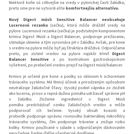
Niektoré koňe sú citlivejšie na vredy v pylorickej časti žalúdka,
preto sme pre ne vytvorili ešte
komfortnejšiu alternatívu.
Nový Digest müsli Sensitive
Balancer
neobsahuje
Lucernovú rezanku
(sečku), ktorá môže dráždiť vredy na
pylore. Lucernová rezanka (sečka) je podstatným komponentom
krmiva Digest Müsli a Digest Balancer, podporuje prežúvanie,
stimuluje slinenie a tým vyrovnáva pH v žalúdku. Avšak, pre kone
s vredmi na pylore môže byť jej štruktúra dráždivá. Odporúčame
preto, po zistení vredov na pylore najskôr kŕmiť
Digest
Balancer Sensitive
a po kontrolnom gastroskopickom
vyšetrení, po preliečení vredov prejsť na Digest müsli/balancer.
Krmivo je určené pre kone a poníky so sklonom k ochoreniam
tráviaceho systému. Má tlmivý účinok a prirodzeným spôsobom
neutralizuje žalúdočné šťavy. Vysoký podiel vápnika zo zložiek
ako lucerna, proso a repná dužina pomáha udržiavať správne pH
v žalúdku. Zloženie ingrediencií v Digest Müsli
pomáha predchádzať vzniku žalúdočných vredov a môže
podporovať ich liečenie. Vysoký obsah kvasníc a
probiotík podporuje správnu rovnováhu bakteriálnej mikroflóry
tráviaceho systému, čím podporuje trávenie a znižuje riziko
koliky. Krmivo používané v súlade s odporúčaným dávkovaním
nevyžaduje žiadne ďalšie všeobecné dopĺňanie.