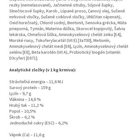
rezky (nemelasované), Jačmenné otruby, Sójové šupky,
Slnečnicové šupky, Karob , Lúpané proso, Ľanový olej, Sušené
mrkvové vločky, Sušené cviklové vločky, Uhličitan vápenatý,
Oxid horečnatý, Chlorid sodný, Bentonit, Senovka grécka, Mäta
prieporná, Tymián, Materina dúška, Skorocel kopijovitý, Šalvia
lekárska, Chmeľová šiška, Aminokyselinový chelát zinku [E4],
Morské riasy, Tokoferylacetát (Vit E) [3a700], Metionín,
Aminokyselinový chelát medi [E6], Lyzín, Aminokyselinový chelát
selénu [E8], Beta karotén (Vit A), Probiotický biogén (vitamín
D3cyfer) [E671].
Analytické zložky (v 1 kg krmiva):
Stráviteľná energia – 11,6 MJ
Surový proteín – 159 g
Lyzín – 9,7 g
Vláknina – 14,6 %
Hrubý tuk – 11,2 %
Popol – 10,5%
Škrob – 6,2 %
Jednoduché cukry (ESC) – 6,2%
Vápnik (Ca) – 11,6 g