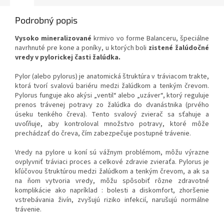
Podrobný popis
Vysoko mineralizované
krmivo vo forme Balanceru, špeciálne
navrhnuté pre kone a poníky, u ktorých boli
zistené žalúdočné
vredy v pylorickej časti žalúdka.
Pylor (alebo pylorus) je anatomická štruktúra v tráviacom trakte,
ktorá tvorí svalovú bariéru medzi žalúdkom a tenkým črevom.
Pylorus funguje ako akýsi „ventil“ alebo „uzáver“, ktorý reguluje
prenos trávenej potravy zo žalúdka do dvanástnika (prvého
úseku tenkého čreva). Tento svalový zvierač sa sťahuje a
uvoľňuje, aby kontroloval množstvo potravy, ktoré môže
prechádzať do čreva, čím zabezpečuje postupné trávenie.
Vredy na pylore u koní sú vážnym problémom, môžu výrazne
ovplyvniť tráviaci proces a celkové zdravie zvieraťa. Pylorus je
kľúčovou štruktúrou medzi žalúdkom a tenkým črevom, a ak sa
na ňom vytvoria vredy, môžu spôsobiť rôzne zdravotné
komplikácie ako napríklad : bolesti a diskomfort, zhoršenie
vstrebávania živín, zvyšujú riziko infekcií, narušujú normálne
trávenie.