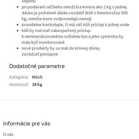
objemu
pri podávaní väčšieho množstva krmiva ako 2 kg v jednej
dávke je potrebné dávku rozdeliť (kôň s hmotnosťou 500
kg, menšie kone zodpovedajú menej)
pravidelne kontrolujte, či má váš kôň prístup k pitnej vode
kôň by mal mať zabezpečený prístup
k nemineralizovanému soľnému lizu a jeho spotreba by
mala byť monitorovaná
nové produkty by sa mali do kŕmnej dávky
zavádzať postupne
Dodatočné parametre
Kategória
:
Müsli
Hmotnosť
:
20 kg
Z
á
p
ä
Informácie pre vás
t
O nás
i