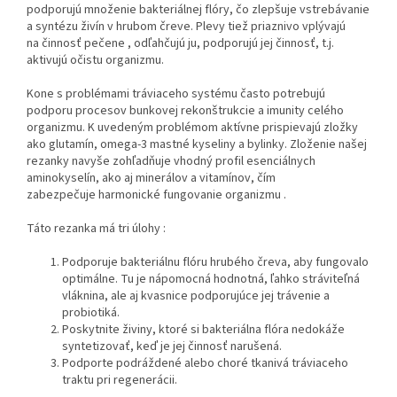
podporujú množenie bakteriálnej flóry, čo zlepšuje vstrebávanie
a syntézu živín v hrubom čreve. Plevy tiež priaznivo vplývajú
na činnosť pečene , odľahčujú ju, podporujú jej činnosť, t.j.
aktivujú očistu organizmu.
Kone s problémami tráviaceho systému často potrebujú
podporu procesov bunkovej rekonštrukcie a imunity celého
organizmu. K uvedeným problémom aktívne prispievajú zložky
ako glutamín, omega-3 mastné kyseliny a bylinky. Zloženie našej
rezanky navyše zohľadňuje vhodný profil esenciálnych
aminokyselín, ako aj minerálov a vitamínov, čím
zabezpečuje harmonické fungovanie organizmu .
Táto rezanka má tri úlohy :
Podporuje bakteriálnu flóru hrubého čreva, aby fungovalo
optimálne. Tu je nápomocná hodnotná, ľahko stráviteľná
vláknina, ale aj kvasnice podporujúce jej trávenie a
probiotiká.
Poskytnite živiny, ktoré si bakteriálna flóra nedokáže
syntetizovať, keď je jej činnosť narušená.
Podporte podráždené alebo choré tkanivá tráviaceho
traktu pri regenerácii.