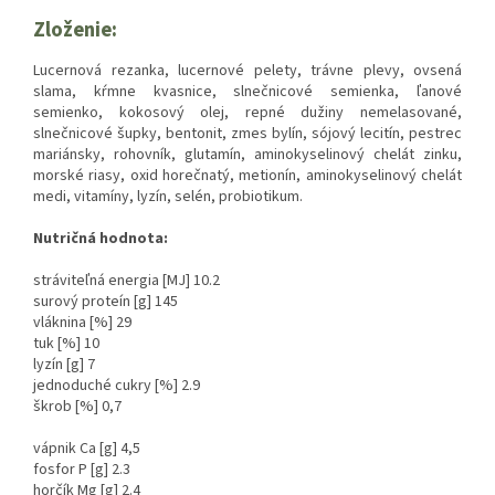
Zloženie:
Lucernová rezanka, lucernové pelety, trávne plevy, ovsená
slama, kŕmne kvasnice, slnečnicové semienka, ľanové
semienko, kokosový olej, repné dužiny nemelasované,
slnečnicové šupky, bentonit, zmes bylín, sójový lecitín, pestrec
mariánsky, rohovník, glutamín, aminokyselinový chelát zinku,
morské riasy, oxid horečnatý, metionín, aminokyselinový chelát
medi, vitamíny, lyzín, selén, probiotikum.
Nutričná hodnota:
stráviteľná energia [MJ] 10.2
surový proteín [g] 145
vláknina [%] 29
tuk [%] 10
lyzín [g] 7
jednoduché cukry [%] 2.9
škrob [%] 0,7
vápnik Ca [g] 4,5
fosfor P [g] 2.3
horčík Mg [g] 2.4