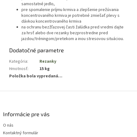
samostatné jedlo,
pre spomalenie príjmu krmiva a zlepšenie prežúvania
koncentrovaného krmiva je potrebné zmiešať plevy s
dávkou koncentrovaného krmiva
na ochranu bezžľazovej časti žalúdka pred vredmi dajte
za hrsť alebo dve rezanky bezprostredne pred
jazdou/tréningom/pretekom a inou stresovou situáciou.
Dodatočné parametre
Kategória
:
Rezanky
Hmotnosť
:
15 kg
Položka bola vypredaná…
Z
á
p
ä
Informácie pre vás
t
O nás
i
Kontaktný formulár
e