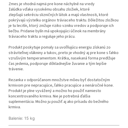
Zmes je vhodná najmä pre kone náchylné na vredy
žalúdka vďaka vysokému obsahu zložiek, ktoré
zlepšujú sekréciu slizničných látok a majú vlastnosti, ktoré
pokrývajú výstelku orgánov tráviaceho traktu. Dôležitou zložkou
je tu lecitín, ktorý znižuje riziko vzniku vredov a podporuje ich
liečbu. Pridanie bylín má upokojujúci účinok na membrány
tráviaceho traktu a reguluje jeho prácu.
Produkt poskytuje pomaly sa uvoľňujúcu energiu získanú zo
stráviteľnej vlákniny a tukov, preto je vhodný aj pre kone s ľahko
vzrušivým temperamentom. Krátka, nasekaná forma predlžuje
čas jedenia, podporuje dôkladnejšie žuvanie a tým lepšie
trávenie.
Rezanka v odporúčanom množstve môeu byť dostatočným
krmivom pre nepracujúce, ľahko pracujúce a nenáročné kone.
Produkt je plne vyvážený a možno ho použiť namiesto
koncentrovaného krmiva. Nie je potrebná ďalšia
suplementácia. Možno ju použiť aj ako prísadu do bežného
krmiva.
Balenie: 15 kg