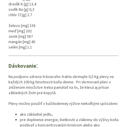
draslík K [g] 13,4
sodík Na [g] 0,3
chlór Cl [g] 2.7
železo [mg] 158
meď [mg] 202
zinok [mg] 587
mangán [mg] 40
selén [mg] 1.1
:
Dávkovanie
Na podporu zdravia tráviaceho traktu skrmujte 0,5 kg plevy na
každých 100 kg hmotnosti koňa denne. Pri skrmovaní pliev v
zníženom množstve treba pamätať na to, že klesá aj prísun
základných živín pre kopytá.
Plevy možno použiť v každodennej výžive niekoľkými spôsobmi:
ako základné jedlo,
pre doplnenie energie, bielkovín a vlákniny do výživy koňa
podávať s koncentrovaným krmivom alebo ako