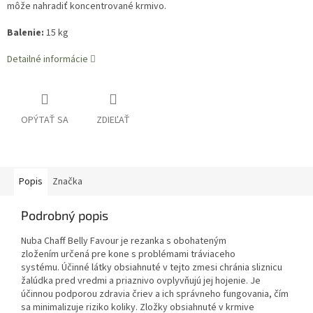
môže nahradiť koncentrované krmivo.
Balenie:
15 kg
Detailné informácie
OPÝTAŤ SA
ZDIEĽAŤ
Popis
Značka
Podrobný popis
Nuba Chaff Belly Favour je rezanka s obohateným
zložením určená pre kone s problémami tráviaceho
systému. Účinné látky obsiahnuté v tejto zmesi chránia sliznicu
žalúdka pred vredmi a priaznivo ovplyvňujú jej hojenie. Je
účinnou podporou zdravia čriev a ich správneho fungovania, čím
sa minimalizuje riziko koliky. Zložky obsiahnuté v krmive