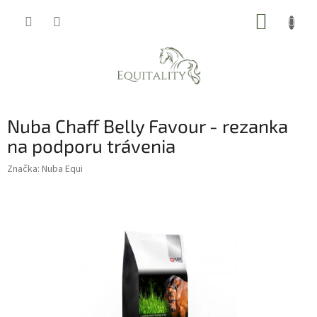
Prejsť
NÁKUP
na
obsah
KOŠÍK
Nuba Chaff Belly Favour - rezanka
na podporu trávenia
Značka:
Nuba Equi