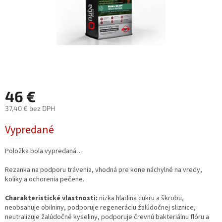
46 €
37,40 € bez DPH
Jednotková
Vypredané
cena:
Položka bola vypredaná…
Rezanka na podporu trávenia, vhodná pre kone náchylné na vredy,
koliky a ochorenia pečene.
Charakteristické vlastnosti:
nízka hladina cukru a škrobu,
neobsahuje obilniny, podporuje regeneráciu žalúdočnej sliznice,
neutralizuje žalúdočné kyseliny, podporuje črevnú bakteriálnu flóru a