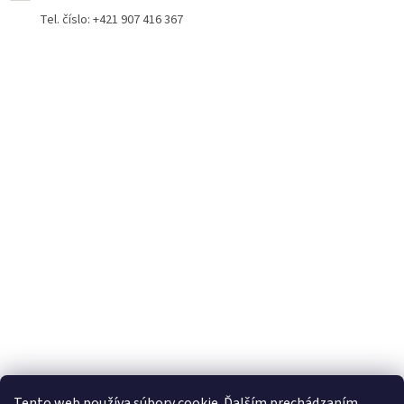
Tel. číslo: +421 907 416 367
Tento web používa súbory cookie. Ďalším prechádzaním