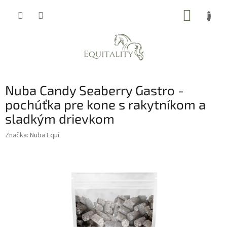
Prejsť
NÁKUP
na
obsah
KOŠÍK
Nuba Candy Seaberry Gastro -
pochúťka pre kone s rakytníkom a
sladkým drievkom
Značka:
Nuba Equi