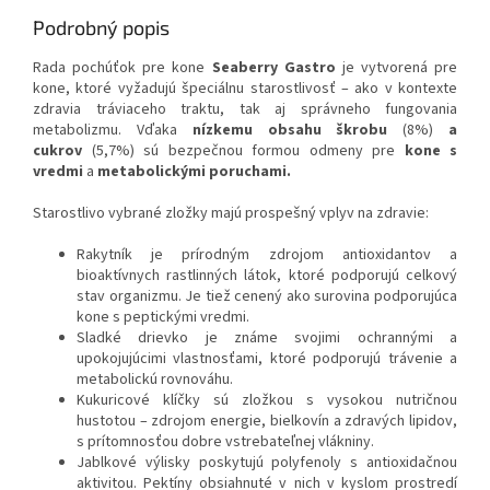
Podrobný popis
Rada pochúťok pre kone
Seaberry Gastro
je vytvorená pre
kone, ktoré vyžadujú špeciálnu starostlivosť – ako v kontexte
zdravia tráviaceho traktu, tak aj správneho fungovania
metabolizmu. Vďaka
nízkemu
obsahu škrobu
(8%)
a
cukrov
(5,7%)
sú bezpečnou formou odmeny pre
kone s
vredmi
a
metabolickými poruchami.
Starostlivo vybrané zložky majú prospešný vplyv na zdravie:
Rakytník je prírodným zdrojom antioxidantov a
bioaktívnych rastlinných látok, ktoré podporujú celkový
stav organizmu. Je tiež cenený ako surovina podporujúca
kone s peptickými vredmi.
Sladké drievko je známe svojimi ochrannými a
upokojujúcimi vlastnosťami, ktoré podporujú trávenie a
metabolickú rovnováhu.
Kukuricové klíčky sú zložkou s vysokou nutričnou
hustotou – zdrojom energie, bielkovín a zdravých lipidov,
s prítomnosťou dobre vstrebateľnej vlákniny.
Jablkové výlisky poskytujú polyfenoly s antioxidačnou
aktivitou. Pektíny obsiahnuté v nich v kyslom prostredí