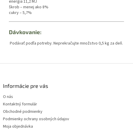
energia 11,2 MJ
škrob – menej ako 8%
cukry – 5,7%
Dávkovanie:
Podávať podľa potreby.
Neprekračujte množstvo 0,5 kg za deň.
Z
á
p
ä
Informácie pre vás
t
O nás
i
Kontaktný formulár
e
Obchodné podmienky
Podmienky ochrany osobných údajov
Moja objednávka