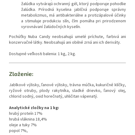
žalúdka vytvárajú ochranný gél, ktorý podporuje pohodlie
žalúdka. Prírodná kyselina jablčná podporuje správny
metabolizmus, má antibakteriálne a protizápalové účinky
a stimuluje produkciu slín, čím pomáha pri prirodzenom
vyrovnávaní žalúdočných kyselín.
Pochúťky Nuba Candy neobsahujú umelé príchute, farbivá ani
konzervačné látky. Neobsahujú ani obilné zrná ani ich deriváty.
Dostupné veľkosti balenia: 1 kg, 2 kg.
Zloženie:
Jablkové výlisky, ľanové výlisky, trávna múčka, kukuričné klíčky,
ryžové otruby, plody rakytníka, sladké drievko, ľanový olej,
chlorid sodný, oxid horečnatý, uhličitan vápenatý.
Analytické zložky na 1 kg:
hrubý proteín 17%
hrubá vláknina 18,4%
oleje a tuky 7%
popol 7%,