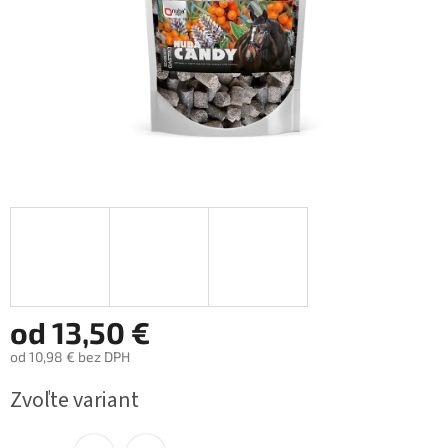
od
13,50 €
od
10,98 €
bez DPH
Jednotková
Zvoľte variant
cena: